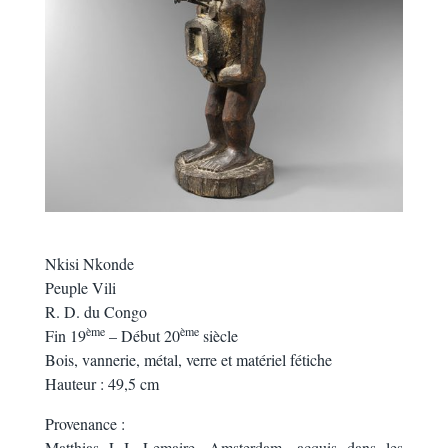
Nkisi Nkonde
Peuple Vili
R. D. du Congo
ème
ème
Fin 19
– Début 20
siècle
Bois, vannerie, métal, verre et matériel fétiche
Hauteur : 49,5 cm
Provenance :
Matthias L.J. Lemaire, Amsterdam, acquis dans les