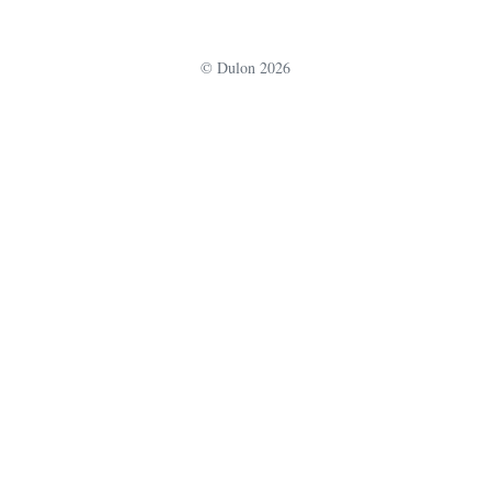
u
r
© Dulon 2026