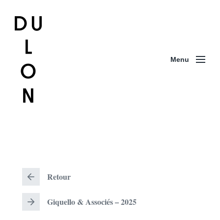
Menu
Retour
R
e
t
Giquello & Associés – 2025
o