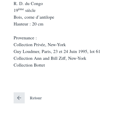
R. D. du Congo
ème
19
siècle
Bois, corne d’antilope
Hauteur : 20 cm
Provenance :
Collection Privée, New-York
Guy Loudmer, Paris, 23 et 24 Juin 1995, lot 61
Collection Ann and Bill Ziff, New-York
Collection Bottet
Retour
R
e
t