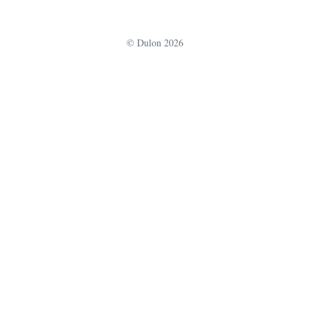
u
r
© Dulon 2026