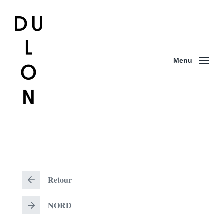
Menu
Retour
R
e
t
NORD
o