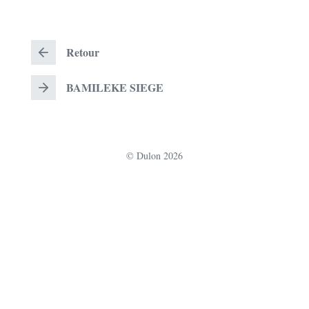
Retour
R
e
t
BAMILEKE SIEGE
o
u
r
© Dulon 2026